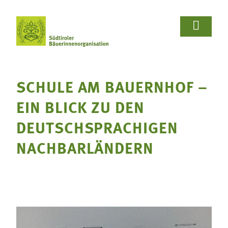















Wir Bäuerinnen
Für Bäuerinnen
Von Bäuerinnen
Aus.unserer.Hand-Bäuerinnen
Aus.unserer.Hand-Bäuerinnen
Termine
Schulprojekte
Koch- & Backkurse
Handarbeits- & Dekorationskurse
Hof- & Gartenführungen
Produktpräsentationen & Verkostungen
Bäuerliche Buffets
Hofgeschichten
Wir Bäuerinnen

SCHULE AM BAUERNHOF –
Termine
Für Bäuerinnen
Über uns
Aus- und Weiterbildung
Rezepte

EIN BLICK ZU DEN
Bäuerin des Jahres
Reiseangebote
Bastelanleitungen
Schulprojekte
DEUTSCHSPRACHIGEN
Von Bäuerinnen

Landesbäuerinnenrat
Lebensberatung
Gartentipps
NACHBARLÄNDERN
Koch- & Backkurse
Bezirke und Ortsgruppen
Handarbeits- & Dekorationskurse
Sozialgenossenschaft "Mit Bäuerinnen lernen -
wachsen - leben"
Hof- & Gartenführungen
Berichte und Aktuelles
Produktpräsentationen & Verkostungen