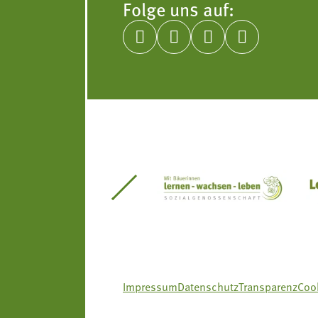
Folge uns auf:




itseinsätze Südtirol
Südtiroler Gärtnervereinigung
Sozialgenossenscha
Impressum
Datenschutz
Transparenz
Cook