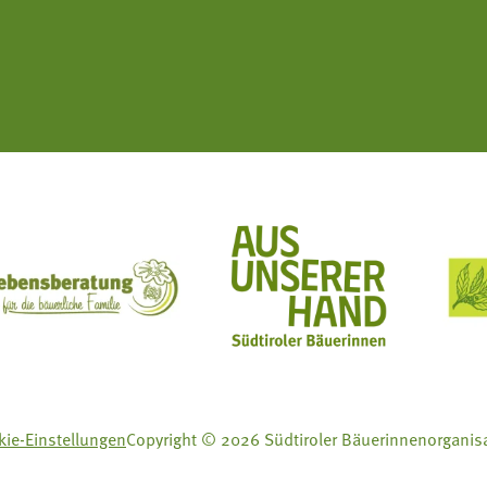
ft Mit Bäuerinnen lernen - wachsen - leben
Lebensberatung für die bäuerliche Familie
Aus unserer Hand
ie-Einstellungen
Copyright © 2026 Südtiroler Bäuerinnenorganis