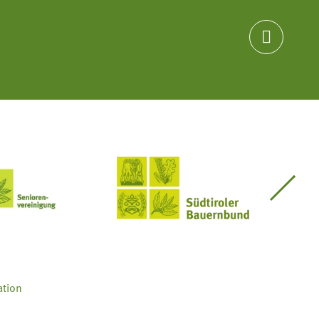

Seniorenvereinigung im SBB
Südtiroler Bauernbund
ation