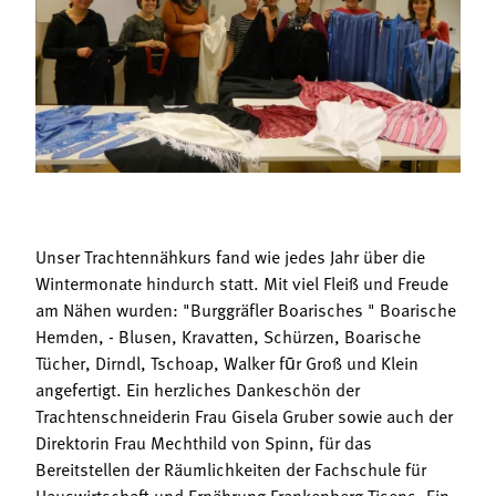
Termine
Bäuerliche Buffets
Mitgliedschaft
Hofgeschichten
Landessekretariat
Unser Trachtennähkurs fand wie jedes Jahr über die
Wintermonate hindurch statt. Mit viel Fleiß und Freude
am Nähen wurden: "Burggräfler Boarisches " Boarische
Hemden, - Blusen, Kravatten, Schürzen, Boarische
Tücher, Dirndl, Tschoap, Walker fūr Groß und Klein
angefertigt. Ein herzliches Dankeschön der
Trachtenschneiderin Frau Gisela Gruber sowie auch der
Direktorin Frau Mechthild von Spinn, für das
Bereitstellen der Räumlichkeiten der Fachschule für
Hauswirtschaft und Ernährung Frankenberg Tisens. Ein