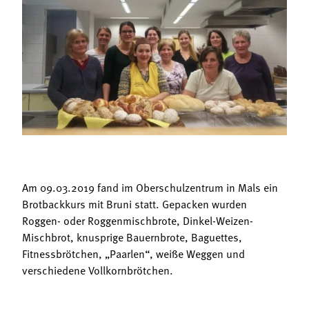
Termine
Bäuerliche Buffets
Mitgliedschaft
Hofgeschichten
Landessekretariat
Am 09.03.2019 fand im Oberschulzentrum in Mals ein
Brotbackkurs mit Bruni statt. Gepacken wurden
Roggen- oder Roggenmischbrote, Dinkel-Weizen-
Mischbrot, knusprige Bauernbrote, Baguettes,
Fitnessbrötchen, „Paarlen“, weiße Weggen und
verschiedene Vollkornbrötchen.