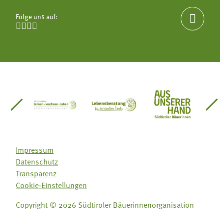
Folge uns auf:





einsätze Südtirol
üdtiroler Gärtnervereinigung
Sozialgenossenschaft Mit Bäuerinnen lernen - w
Lebensberatung für die bäuerlic
Aus unserer 
Impressum
Datenschutz
Transparenz
Cookie-Einstellungen
Copyright © 2026 Südtiroler Bäuerinnenorganisation