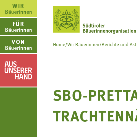
WIR
Bäuerinnen
FÜR
Bäuerinnen
VON
Home
/
Wir Bäuerinnen
/
Berichte und Akt
Bäuerinnen
WIR BÄUERINNE
FÜR BÄUERINNE
VON BÄUERINNE
AUS.UNSERER.H
us.unserer.Hand
SBO-PRETTA
Über uns
Aus- und Weiterbildung
Rezepte
Aus.unserer.Hand-Bäue
Bäuerin des Jahres
Reiseangebote
Bastelanleitungen
Termine
TRACHTENN
Landesbäuerinnenrat
Lebensberatung
Gartentipps
Schulprojekte