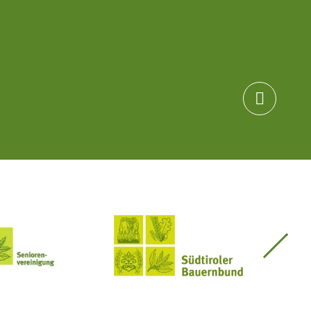

Seniorenvereinigung im SBB
Südtiroler Bauernbund