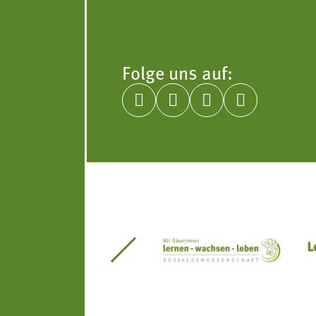
Folge uns auf:




itseinsätze Südtirol
Südtiroler Gärtnervereinigung
Sozialgenossenscha