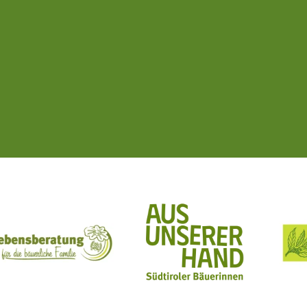
ft Mit Bäuerinnen lernen - wachsen - leben
Lebensberatung für die bäuerliche Familie
Aus unserer Hand