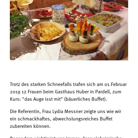
Termine
Bäuerliche Buffets
Mitgliedschaft
Hofgeschichten
Landessekretariat
Trotz des starken Schneefalls trafen sich am 01.Februar
2019 12 Frauen beim Gasthaus Huber in Pardell, zum
Kurs: "das Auge isst mit" (bäuerliches Buffet).
Die Referentin, Frau Lydia Messner zeigte uns wie wir
ein schmackhaftes, abwechslungsreiches Buffet
zubereiten können.
Besonders wichtig ist uns immer, dass einheimische