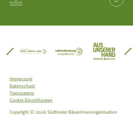




einsätze Südtirol
üdtiroler Gärtnervereinigung
Sozialgenossenschaft Mit Bäuerinnen lernen - w
Lebensberatung für die bäuerlic
Aus unserer 
Impressum
Datenschutz
Transparenz
Cookie-Einstellungen
Copyright © 2026 Südtiroler Bäuerinnenorganisation