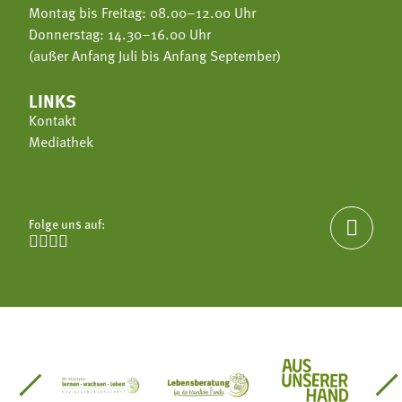
Montag bis Freitag: 08.00–12.00 Uhr
Donnerstag: 14.30–16.00 Uhr
(außer Anfang Juli bis Anfang September)
LINKS
Kontakt
Mediathek
Folge uns auf:





einsätze Südtirol
üdtiroler Gärtnervereinigung
Sozialgenossenschaft Mit Bäuerinnen lernen - w
Lebensberatung für die bäuerlic
Aus unserer 