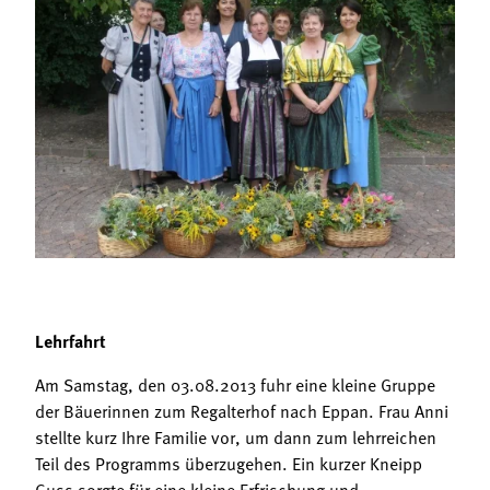
Termine
Bäuerliche Buffets
Mitgliedschaft
Hofgeschichten
Landessekretariat
Lehrfahrt
Am Samstag, den 03.08.2013 fuhr eine kleine Gruppe
der Bäuerinnen zum Regalterhof nach Eppan. Frau Anni
stellte kurz Ihre Familie vor, um dann zum lehrreichen
Teil des Programms überzugehen. Ein kurzer Kneipp
Guss sorgte für eine kleine Erfrischung und