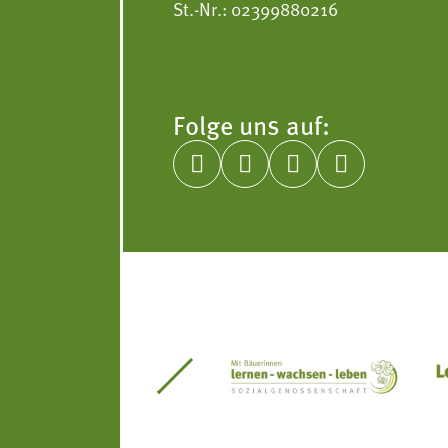
St.-Nr.: 02399880216
Folge uns auf:




itseinsätze Südtirol
Südtiroler Gärtnervereinigung
Sozialgenossenscha