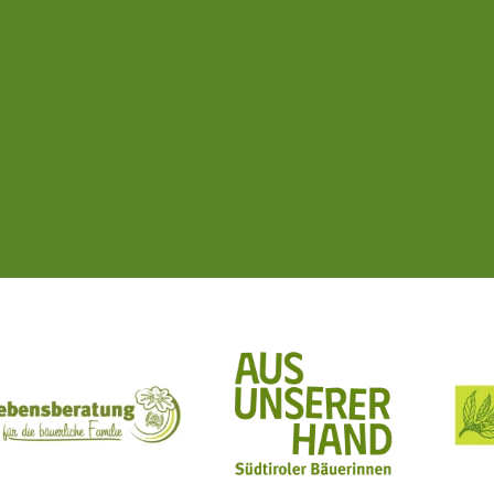
ft Mit Bäuerinnen lernen - wachsen - leben
Lebensberatung für die bäuerliche Familie
Aus unserer Hand