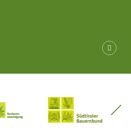

Seniorenvereinigung im SBB
Südtiroler Bauernbund