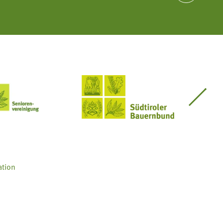
Seniorenvereinigung im SBB
Südtiroler Bauernbund
ation