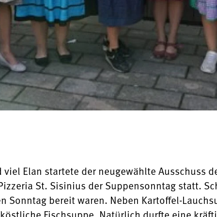
iel Elan startete der neugewählte Ausschuss de
Pizzeria St. Sisinius der Suppensonntag statt. S
en Sonntag bereit waren. Neben Kartoffel-Lauch
köstliche Fischsuppe. Natürlich durfte eine kräf