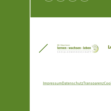
itseinsätze Südtirol
Südtiroler Gärtnervereinigung
Sozialgenossenscha
Impressum
Datenschutz
Transparenz
Cook