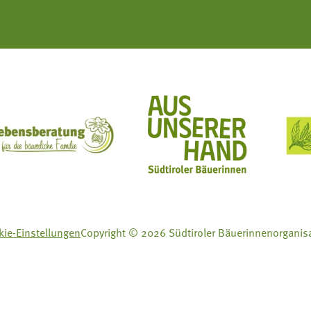
ft Mit Bäuerinnen lernen - wachsen - leben
Lebensberatung für die bäuerliche Familie
Aus unserer Hand
ie-Einstellungen
Copyright © 2026 Südtiroler Bäuerinnenorganis