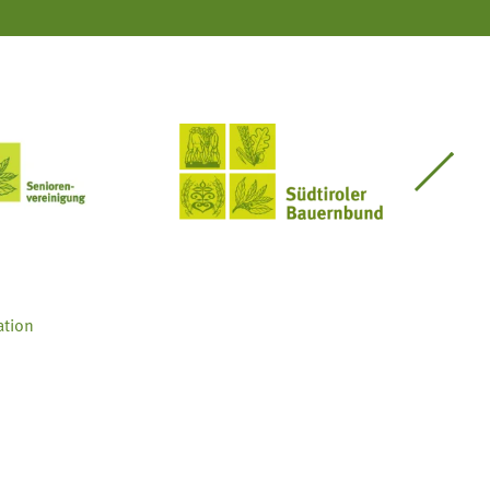
Seniorenvereinigung im SBB
Südtiroler Bauernbund
ation