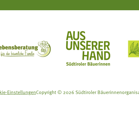
ft Mit Bäuerinnen lernen - wachsen - leben
Lebensberatung für die bäuerliche Familie
Aus unserer Hand
ie-Einstellungen
Copyright © 2026 Südtiroler Bäuerinnenorganis