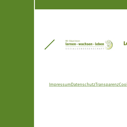
itseinsätze Südtirol
Südtiroler Gärtnervereinigung
Sozialgenossenscha
Impressum
Datenschutz
Transparenz
Cook