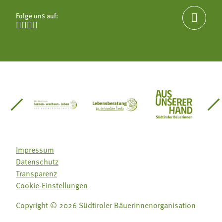
Folge uns auf:





einsätze Südtirol
üdtiroler Gärtnervereinigung
Sozialgenossenschaft Mit Bäuerinnen lernen - w
Lebensberatung für die bäuerlic
Aus unserer 
Impressum
Datenschutz
Transparenz
Cookie-Einstellungen
Copyright © 2026 Südtiroler Bäuerinnenorganisation