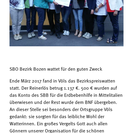
Termine
Bäuerliche Buffets
Mitgliedschaft
Hofgeschichten
Landessekretariat
SBO Bezirk Bozen wattet für den guten Zweck
Ende März 2017 fand in Völs das Bezirkspreiswatten
statt. Der Reinerlös betrug 1.137 €. 500 € wurden auf
das Konto des SBB für die Erdbebenhilfe in Mittelitalien
überwiesen und der Rest wurde dem BNF übergeben.
An dieser Stelle sei besonders der Ortsgruppe Völs
gedankt: sie sorgten für das leibliche Wohl der
Watterinnen. Ein großes Vergelts Gott auch allen
Gönnern unserer Organisation für die schönen