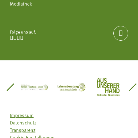
Mediathek
Folge uns auf:





einsätze Südtirol
üdtiroler Gärtnervereinigung
Sozialgenossenschaft Mit Bäuerinnen lernen - w
Lebensberatung für die bäuerlic
Aus unserer 
Impressum
Datenschutz
Transparenz
Cookie-Einstellungen