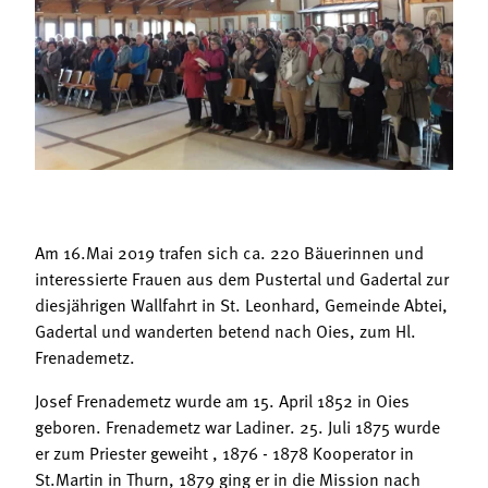
Termine
Bäuerliche Buffets
Mitgliedschaft
Hofgeschichten
Landessekretariat
Am 16.Mai 2019 trafen sich ca. 220 Bäuerinnen und
interessierte Frauen aus dem Pustertal und Gadertal zur
diesjährigen Wallfahrt in St. Leonhard, Gemeinde Abtei,
Gadertal und wanderten betend nach Oies, zum Hl.
Frenademetz.
Josef Frenademetz wurde am 15. April 1852 in Oies
geboren. Frenademetz war Ladiner. 25. Juli 1875 wurde
er zum Priester geweiht , 1876 - 1878 Kooperator in
St.Martin in Thurn, 1879 ging er in die Mission nach