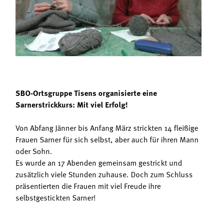
Termine
Bäuerliche Buffets
Mitgliedschaft
Hofgeschichten
Landessekretariat
SBO-Ortsgruppe Tisens organisierte eine
Sarnerstrickkurs: Mit viel Erfolg!
Von Abfang Jänner bis Anfang März strickten 14 fleißige
Frauen Sarner für sich selbst, aber auch für ihren Mann
oder Sohn.
Es wurde an 17 Abenden gemeinsam gestrickt und
zusätzlich viele Stunden zuhause. Doch zum Schluss
präsentierten die Frauen mit viel Freude ihre
selbstgestickten Sarner!