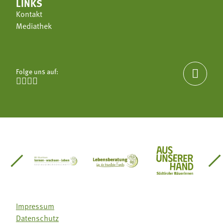
LINKS
Kontakt
Mediathek
Folge uns auf:





einsätze Südtirol
üdtiroler Gärtnervereinigung
Sozialgenossenschaft Mit Bäuerinnen lernen - w
Lebensberatung für die bäuerlic
Aus unserer 
Impressum
Datenschutz