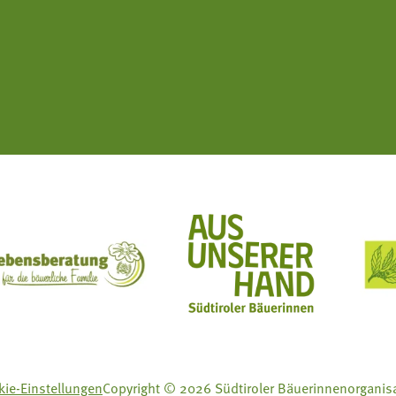
ft Mit Bäuerinnen lernen - wachsen - leben
Lebensberatung für die bäuerliche Familie
Aus unserer Hand
ie-Einstellungen
Copyright © 2026 Südtiroler Bäuerinnenorganis