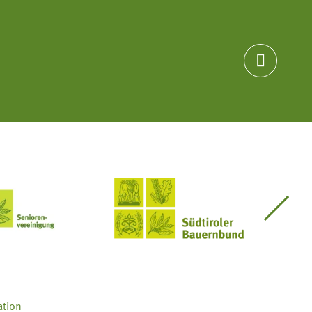

Seniorenvereinigung im SBB
Südtiroler Bauernbund
ation