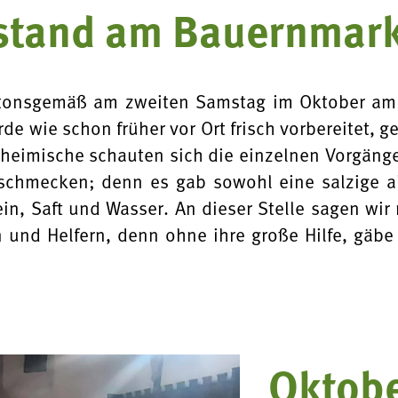
lstand am Bauernmark
n
Mit Bäuerinnen lernen
ionskurse
itonsgemäß am zweiten Samstag im Oktober am 
de wie schon früher vor Ort frisch vorbereitet, ge
nheimische schauten sich die einzelnen Vorgäng
 & Verkostungen
n schmecken; denn es gab sowohl eine salzige a

ein, Saft und Wasser. An dieser Stelle sagen wir
 und Helfern, denn ohne ihre große Hilfe, gäbe
Oktob