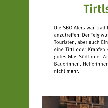
Tirt
Bezirke und Ortsgruppe
Koch- & Backkurse
Sozialgenossenschaft "
Handarbeits- & Dekorat
- wachsen - leben"
Die SBO-Afers war trad
Hof- & Gartenführungen
anzutreffen. Der Teig wur
Berichte und Aktuelles
Touristen, aber auch Ei
Produktpräsentationen
eine Tirtl oder Krapfe
Termine
gutes Glas Südtiroler W
Bäuerliche Buffets
Bäuerinnen, Helferinnen
Mitgliedschaft
nicht mehr.
Hofgeschichten
Landessekretariat