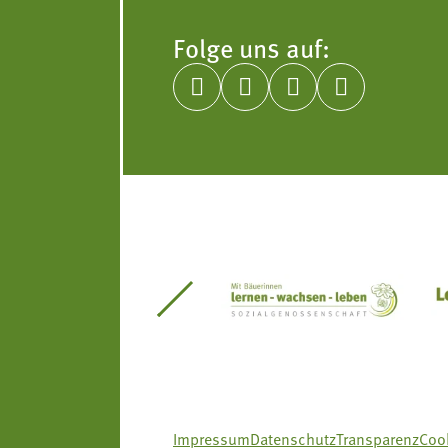
Folge uns auf:




itseinsätze Südtirol
Südtiroler Gärtnervereinigung
Sozialgenossenscha
Impressum
Datenschutz
Transparenz
Cook