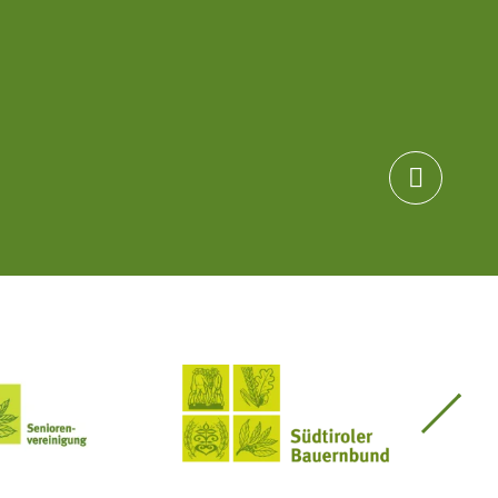

Seniorenvereinigung im SBB
Südtiroler Bauernbund