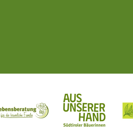
ft Mit Bäuerinnen lernen - wachsen - leben
Lebensberatung für die bäuerliche Familie
Aus unserer Hand