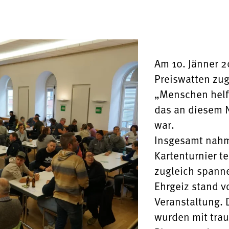
n
Mit Bäuerinnen lernen
ionskurse
Am 10. Jänner 2
Preiswatten zu
 & Verkostungen
„Menschen helfe
das an diesem N

war.
Insgesamt nahm
Kartenturnier te
zugleich spann
Ehrgeiz stand v
Veranstaltung. 
wurden mit trau