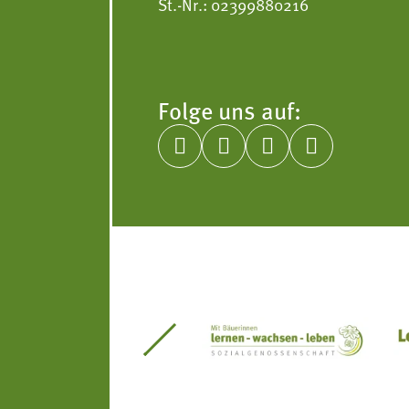
St.-Nr.: 02399880216
Folge uns auf:




itseinsätze Südtirol
Südtiroler Gärtnervereinigung
Sozialgenossenscha