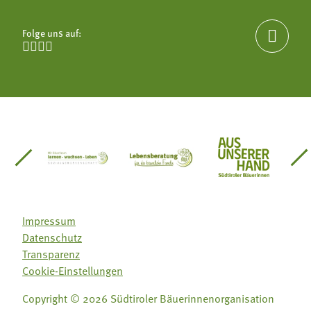
Folge uns auf:





einsätze Südtirol
üdtiroler Gärtnervereinigung
Sozialgenossenschaft Mit Bäuerinnen lernen - w
Lebensberatung für die bäuerlic
Aus unserer 
Impressum
Datenschutz
Transparenz
Cookie-Einstellungen
Copyright © 2026 Südtiroler Bäuerinnenorganisation