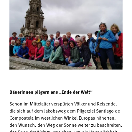
Termine
Bäuerliche Buffets
Mitgliedschaft
Hofgeschichten
Landessekretariat
Bäuerinnen pilgern ans „Ende der Welt“
Schon im Mittelalter verspürten Völker und Reisende,
die sich auf dem Jakobsweg dem Pilgerziel Santiago de
Compostela im westlichen Winkel Europas näherten,
den Wunsch, den Weg der Sonne weiter zu beschreiten,
das Ende der Welt zu erreichen, um die Unendlichkeit