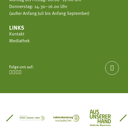
Donnerstag: 14.30–16.00 Uhr
(außer Anfang Juli bis Anfang September)
LINKS
Kontakt
Mediathek
Folge uns auf:





einsätze Südtirol
üdtiroler Gärtnervereinigung
Sozialgenossenschaft Mit Bäuerinnen lernen - w
Lebensberatung für die bäuerlic
Aus unserer 