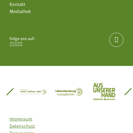
Kontakt
Mediathek
Folge uns auf:





einsätze Südtirol
üdtiroler Gärtnervereinigung
Sozialgenossenschaft Mit Bäuerinnen lernen - w
Lebensberatung für die bäuerlic
Aus unserer 
Impressum
Datenschutz