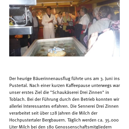
Termine
Bäuerliche Buffets
Mitgliedschaft
Hofgeschichten
Landessekretariat
Der heurige Bäuerinnenausflug führte uns am 3. Juni ins
Pustertal. Nach einer kurzen Kaffeepause unterwegs war
unser erstes Ziel die "Schaukäserei Drei Zinnen" in
Toblach. Bei der Führung durch den Betrieb konnten wir
allerlei Interessantes erfahren. Die Sennerei Drei Zinnen
verarbeitet seit über 128 Jahren die Milch der
Hochpustertaler Bergbauern. Täglich werden ca. 35.000
Liter Milch bei den 180 Genossenschaftsmitgliedern