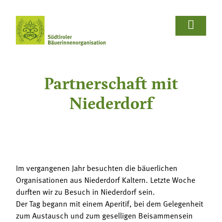















Wir Bäuerinnen
Für Bäuerinnen
Von Bäuerinnen
Aus.unserer.Hand-Bäuerinnen
Aus.unserer.Hand-Bäuerinnen
Termine
Schulprojekte
Koch- & Backkurse
Handarbeits- & Dekorationskurse
Hof- & Gartenführungen
Produktpräsentationen & Verkostungen
Bäuerliche Buffets
Hofgeschichten
Wir Bäuerinnen

Partnerschaft mit
Termine
Für Bäuerinnen
Über uns
Aus- und Weiterbildung
Rezepte

Niederdorf
Bäuerin des Jahres
Reiseangebote
Bastelanleitungen
Schulprojekte
Von Bäuerinnen

Landesbäuerinnenrat
Lebensberatung
Gartentipps
Koch- & Backkurse
Bezirke und Ortsgruppen
Handarbeits- & Dekorationskurse
Im vergangenen Jahr besuchten die bäuerlichen
Sozialgenossenschaft "Mit Bäuerinnen lernen -
Organisationen aus Niederdorf Kaltern. Letzte Woche
wachsen - leben"
Hof- & Gartenführungen
durften wir zu Besuch in Niederdorf sein.
Der Tag begann mit einem Aperitif, bei dem Gelegenheit
Berichte und Aktuelles
Produktpräsentationen & Verkostungen
zum Austausch und zum geselligen Beisammensein