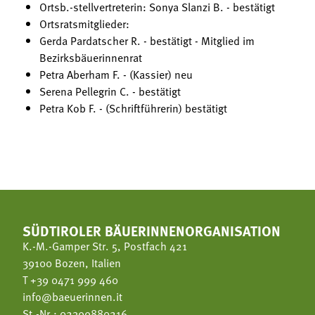
Ortsb.-stellvertreterin: Sonya Slanzi B. - bestätigt
Ortsratsmitglieder:
Gerda Pardatscher R. - bestätigt - Mitglied im
Bezirksbäuerinnenrat
Petra Aberham F. - (Kassier) neu
Serena Pellegrin C. - bestätigt
Petra Kob F. - (Schriftführerin) bestätigt
SÜDTIROLER BÄUERINNENORGANISATION
K.-M.-Gamper Str. 5, Postfach 421
39100 Bozen, Italien
T
+39 0471 999 460
info@baeuerinnen.it
St.-Nr.: 02399880216