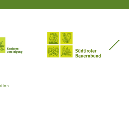
Seniorenvereinigung im SBB
Südtiroler Bauernbund
ation