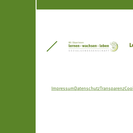
itseinsätze Südtirol
Südtiroler Gärtnervereinigung
Sozialgenossenscha
Impressum
Datenschutz
Transparenz
Cook