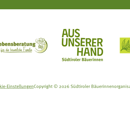
ft Mit Bäuerinnen lernen - wachsen - leben
Lebensberatung für die bäuerliche Familie
Aus unserer Hand
ie-Einstellungen
Copyright © 2026 Südtiroler Bäuerinnenorganis