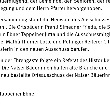
uernjugend, der Gemeinde, den Senioren, der Fe
egung und dem Herrn Pfarrer hervorgehoben.
versammlung stand die Neuwahl des Ausschusses. R
hl. Die Ortsbäuerin Prantl Simeaner Frieda, die S
erin Ebner Tappeiner Jutta und die Ausschussmitg
, Mathà Thurner Lotte und Pollinger Reiterer Cil
ssierin in den neuen Ausschuss berufen.
der Ehrengäste folgte ein Referat des Historik
 Die Nalser Bäuerinnen halten alte Bräuche und T
neu bestellte Ortsausschuss der Nalser Bäuerinne
a Tappeiner Ebner