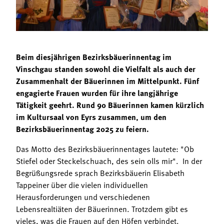
Termine
Bäuerliche Buffets
Mitgliedschaft
Hofgeschichten
Landessekretariat
Beim diesjährigen Bezirksbäuerinnentag im
Vinschgau standen sowohl die Vielfalt als auch der
Zusammenhalt der Bäuerinnen im Mittelpunkt. Fünf
engagierte Frauen wurden für ihre langjährige
Tätigkeit geehrt. Rund 90 Bäuerinnen kamen kürzlich
im Kultursaal von Eyrs zusammen, um den
Bezirksbäuerinnentag 2025 zu feiern.
Das Motto des Bezirksbäuerinnentages lautete: "Ob
Stiefel oder Steckelschuach, des sein olls mir". In der
Begrüßungsrede sprach Bezirksbäuerin Elisabeth
Tappeiner über die vielen individuellen
Herausforderungen und verschiedenen
Lebensrealtiäten der Bäuerinnen. Trotzdem gibt es
vieles, was die Frauen auf den Höfen verbindet.