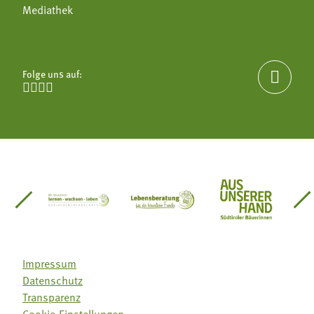
Mediathek
Folge uns auf:





einsätze Südtirol
üdtiroler Gärtnervereinigung
Sozialgenossenschaft Mit Bäuerinnen lernen - w
Lebensberatung für die bäuerlic
Aus unserer 
Impressum
Datenschutz
Transparenz