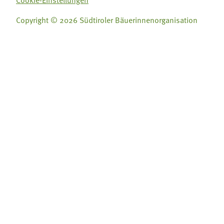
Cookie-Einstellungen
Copyright © 2026 Südtiroler Bäuerinnenorganisation
Folge uns auf:
Folge uns auf:







