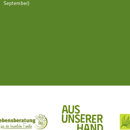
September)
ft Mit Bäuerinnen lernen - wachsen - leben
Lebensberatung für die bäuerliche Familie
Aus unserer Hand