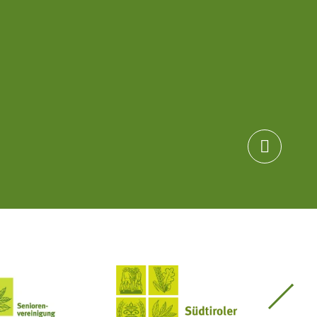

Seniorenvereinigung im SBB
Südtiroler Bauernbund