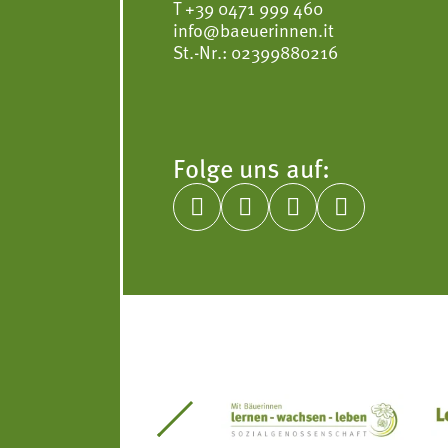
T
+39 0471 999 460
info@baeuerinnen.it
St.-Nr.: 02399880216
Folge uns auf:




itseinsätze Südtirol
Südtiroler Gärtnervereinigung
Sozialgenossenscha