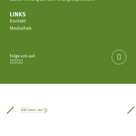
LINKS
Kontakt
Mediathek
Folge uns auf:





einsätze Südtirol
üdtiroler Gärtnervereinigung
Sozialgenossenschaft Mit Bäuerinnen lernen - w
Lebensberatung für die bäuerlic
Aus unserer 