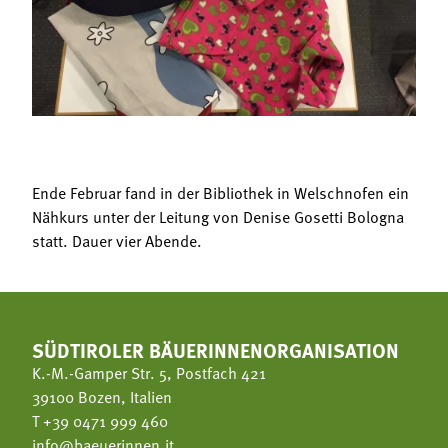
Termine
Bäuerliche Buffets
Mitgliedschaft
Hofgeschichten
Landessekretariat
Ende Februar fand in der Bibliothek in Welschnofen ein
Nähkurs unter der Leitung von Denise Gosetti Bologna
statt. Dauer vier Abende.
SÜDTIROLER BÄUERINNENORGANISATION
K.-M.-Gamper Str. 5, Postfach 421
39100 Bozen, Italien
T
+39 0471 999 460
info@baeuerinnen.it