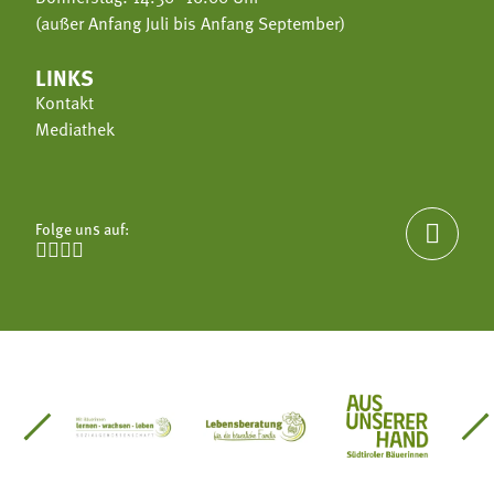
(außer Anfang Juli bis Anfang September)
LINKS
Kontakt
Mediathek
Folge uns auf:





einsätze Südtirol
üdtiroler Gärtnervereinigung
Sozialgenossenschaft Mit Bäuerinnen lernen - w
Lebensberatung für die bäuerlic
Aus unserer 