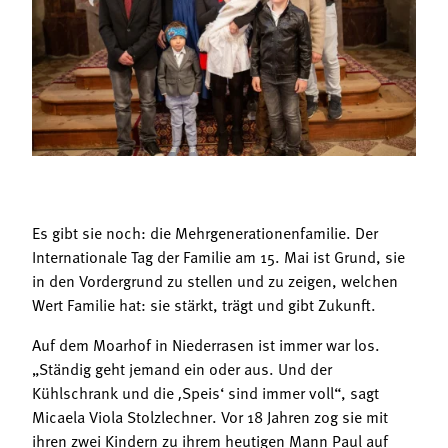
Termine
Bäuerliche Buffets
Mitgliedschaft
Hofgeschichten
Landessekretariat
Es gibt sie noch: die Mehrgenerationenfamilie. Der
Internationale Tag der Familie am 15. Mai ist Grund, sie
in den Vordergrund zu stellen und zu zeigen, welchen
Wert Familie hat: sie stärkt, trägt und gibt Zukunft.
Auf dem Moarhof in Niederrasen ist immer war los.
„Ständig geht jemand ein oder aus. Und der
Kühlschrank und die ‚Speis‘ sind immer voll“, sagt
Micaela Viola Stolzlechner. Vor 18 Jahren zog sie mit
ihren zwei Kindern zu ihrem heutigen Mann Paul auf