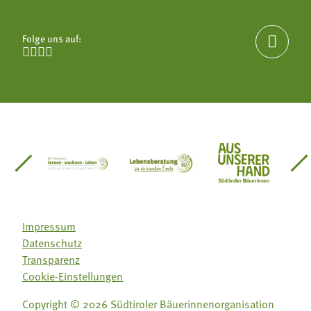
Folge uns auf:





einsätze Südtirol
üdtiroler Gärtnervereinigung
Sozialgenossenschaft Mit Bäuerinnen lernen - w
Lebensberatung für die bäuerlic
Aus unserer 
Impressum
Datenschutz
Transparenz
Cookie-Einstellungen
Copyright © 2026 Südtiroler Bäuerinnenorganisation