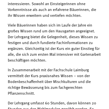
Termine
interessieren. Sowohl an Einsteigerinnen ohne
Bäuerliche Buffets
Vorkenntnisse als auch an erfahrene Bäuerinnen, die
Mitgliedschaft
ihr Wissen erweitern und vertiefen möchten.
Hofgeschichten
Landessekretariat
Viele Bäuerinnen haben sich im Laufe der Jahre ein
großes Wissen rund um den Hausgarten angeeignet.
Der Lehrgang bietet die Gelegenheit, dieses Wissen zu
festigen und durch fundierte Fachinformationen zu
ergänzen. Gleichzeitig ist der Kurs ein guter Einstieg für
alle, die sich zum ersten Mal intensiver mit Gartenarbeit
beschäftigen möchten.
In Zusammenarbeit mit der Fachschule Laimburg
vermittelt der Kurs praxisnahes Wissen – von der
Bodenbeschaffenheit über Mischkulturen und die
richtige Bewässerung bis zum fachgerechten
Pflanzenschnitt.
Der Lehrgang umfasst 60 Stunden, davon können 20
Stunden aus den Wahlmodulen gewählt werden. So