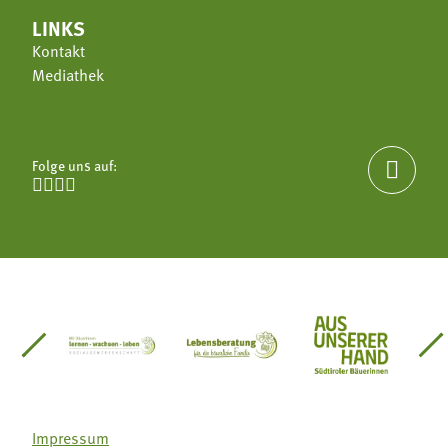
LINKS
Kontakt
Mediathek
Folge uns auf:





einsätze Südtirol
üdtiroler Gärtnervereinigung
Sozialgenossenschaft Mit Bäuerinnen lernen - w
Lebensberatung für die bäuerlic
Aus unserer 
Impressum