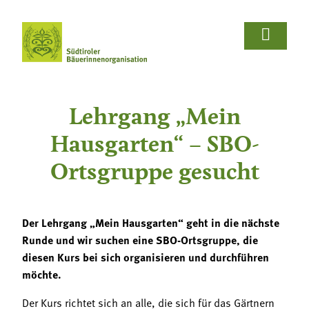















Wir Bäuerinnen
Für Bäuerinnen
Von Bäuerinnen
Aus.unserer.Hand-Bäuerinnen
Aus.unserer.Hand-Bäuerinnen
Termine
Schulprojekte
Koch- & Backkurse
Handarbeits- & Dekorationskurse
Hof- & Gartenführungen
Produktpräsentationen & Verkostungen
Bäuerliche Buffets
Hofgeschichten
Wir Bäuerinnen

Lehrgang „Mein
Termine
Für Bäuerinnen
Über uns
Aus- und Weiterbildung
Rezepte

Hausgarten“ – SBO-
Bäuerin des Jahres
Reiseangebote
Bastelanleitungen
Schulprojekte
Ortsgruppe gesucht
Von Bäuerinnen

Landesbäuerinnenrat
Lebensberatung
Gartentipps
Koch- & Backkurse
Bezirke und Ortsgruppen
Der Lehrgang „Mein Hausgarten“ geht in die nächste
Handarbeits- & Dekorationskurse
Runde und wir suchen eine SBO-Ortsgruppe, die
Sozialgenossenschaft "Mit Bäuerinnen lernen -
wachsen - leben"
diesen Kurs bei sich organisieren und durchführen
Hof- & Gartenführungen
möchte.
Berichte und Aktuelles
Produktpräsentationen & Verkostungen
Der Kurs richtet sich an alle, die sich für das Gärtnern