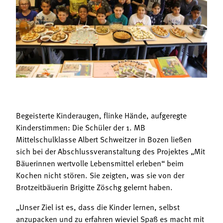
Termine
Bäuerliche Buffets
Mitgliedschaft
Hofgeschichten
Landessekretariat
Begeisterte Kinderaugen, flinke Hände, aufgeregte
Kinderstimmen: Die Schüler der 1. MB
Mittelschulklasse Albert Schweitzer in Bozen ließen
sich bei der Abschlussveranstaltung des Projektes „Mit
Bäuerinnen wertvolle Lebensmittel erleben“ beim
Kochen nicht stören. Sie zeigten, was sie von der
Brotzeitbäuerin Brigitte Zöschg gelernt haben.
„Unser Ziel ist es, dass die Kinder lernen, selbst
anzupacken und zu erfahren wieviel Spaß es macht mit