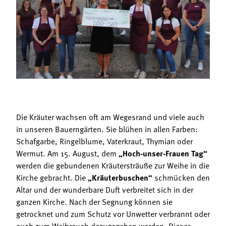
Termine
Bäuerliche Buffets
Mitgliedschaft
Hofgeschichten
Landessekretariat
Die Kräuter wachsen oft am Wegesrand und viele auch
in unseren Bauerngärten. Sie blühen in allen Farben:
Schafgarbe, Ringelblume, Vaterkraut, Thymian oder
Wermut. Am 15. August, dem
„Hoch-unser-Frauen Tag“
werden die gebundenen Kräutersträuße zur Weihe in die
Kirche gebracht. Die
„Kräuterbuschen“
schmücken den
Altar und der wunderbare Duft verbreitet sich in der
ganzen Kirche. Nach der Segnung können sie
getrocknet und zum Schutz vor Unwetter verbrannt oder
auch zum Weihrauch dazugegeben werden. Dieser