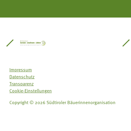
einsätze Südtirol
üdtiroler Gärtnervereinigung
Sozialgenossenschaft Mit Bäuerinnen lernen - w
Lebensberatung für die bäuerlic
Aus unserer 
Impressum
Datenschutz
Transparenz
Cookie-Einstellungen
Copyright © 2026 Südtiroler Bäuerinnenorganisation