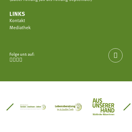
LINKS
Kontakt
Mediathek
Folge uns auf:





einsätze Südtirol
üdtiroler Gärtnervereinigung
Sozialgenossenschaft Mit Bäuerinnen lernen - w
Lebensberatung für die bäuerlic
Aus unserer 