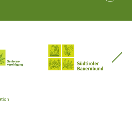
Seniorenvereinigung im SBB
Südtiroler Bauernbund
ation