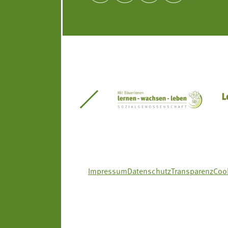
itseinsätze Südtirol
Südtiroler Gärtnervereinigung
Sozialgenossenscha
Impressum
Datenschutz
Transparenz
Cook