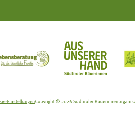
ft Mit Bäuerinnen lernen - wachsen - leben
Lebensberatung für die bäuerliche Familie
Aus unserer Hand
ie-Einstellungen
Copyright © 2026 Südtiroler Bäuerinnenorganis