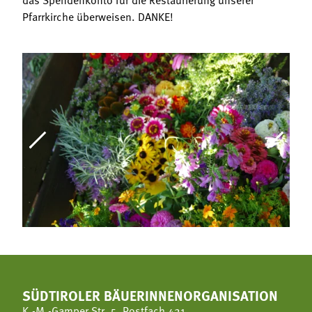
Pfarrkirche überweisen. DANKE!
SÜDTIROLER BÄUERINNENORGANISATION
K.-M.-Gamper Str. 5, Postfach 421