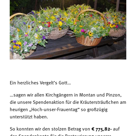
Termine
Bäuerliche Buffets
Mitgliedschaft
Hofgeschichten
Landessekretariat
Ein herzliches Vergelt’s Gott…
…sagen wir allen Kirchgängern in Montan und Pinzon,
die unsere Spendenaktion für die Kräutersträußchen am
heurigen „Hoch-unser-Frauentag“ so großzügig
unterstützt haben.
So konnten wir den stolzen Betrag von
€ 775,82-
auf
das Spendenkonto für die Restaurierung unserer