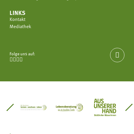
LINKS
Kontakt
Mediathek
Folge uns auf:





einsätze Südtirol
üdtiroler Gärtnervereinigung
Sozialgenossenschaft Mit Bäuerinnen lernen - w
Lebensberatung für die bäuerlic
Aus unserer 