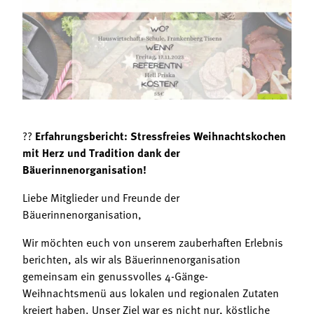
Termine
Bäuerliche Buffets
Mitgliedschaft
Hofgeschichten
Landessekretariat
??
Erfahrungsbericht: Stressfreies Weihnachtskochen
mit Herz und Tradition dank der
Bäuerinnenorganisation!
Liebe Mitglieder und Freunde der
Bäuerinnenorganisation,
Wir möchten euch von unserem zauberhaften Erlebnis
berichten, als wir als Bäuerinnenorganisation
gemeinsam ein genussvolles 4-Gänge-
Weihnachtsmenü aus lokalen und regionalen Zutaten
kreiert haben. Unser Ziel war es nicht nur, köstliche