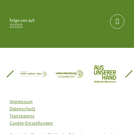
Folge uns auf:





einsätze Südtirol
üdtiroler Gärtnervereinigung
Sozialgenossenschaft Mit Bäuerinnen lernen - w
Lebensberatung für die bäuerlic
Aus unserer 
Impressum
Datenschutz
Transparenz
Cookie-Einstellungen