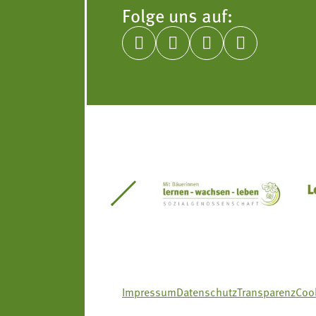
Folge uns auf:




itseinsätze Südtirol
Südtiroler Gärtnervereinigung
Sozialgenossenscha
Impressum
Datenschutz
Transparenz
Cook