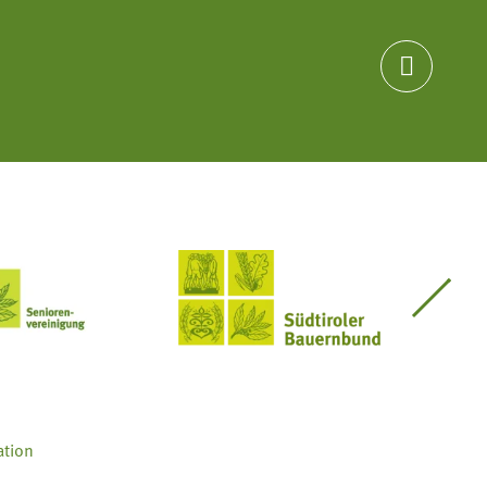

Seniorenvereinigung im SBB
Südtiroler Bauernbund
ation