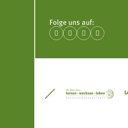
Folge uns auf:




itseinsätze Südtirol
Südtiroler Gärtnervereinigung
Sozialgenossenscha