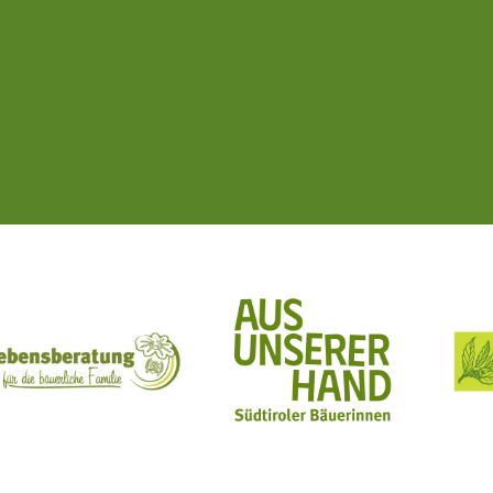
ft Mit Bäuerinnen lernen - wachsen - leben
Lebensberatung für die bäuerliche Familie
Aus unserer Hand