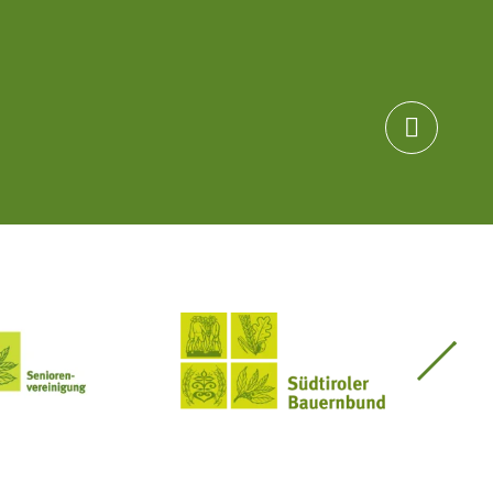

Seniorenvereinigung im SBB
Südtiroler Bauernbund