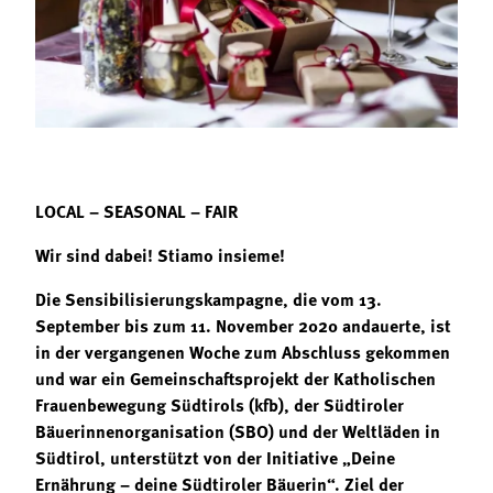
Termine
Bäuerliche Buffets
Mitgliedschaft
Hofgeschichten
Landessekretariat
LOCAL – SEASONAL – FAIR
Wir sind dabei! Stiamo insieme!
Die Sensibilisierungskampagne, die vom 13.
September bis zum 11. November 2020 andauerte, ist
in der vergangenen Woche zum Abschluss gekommen
und war ein Gemeinschaftsprojekt der Katholischen
Frauenbewegung Südtirols (kfb), der Südtiroler
Bäuerinnenorganisation (SBO) und der Weltläden in
Südtirol, unterstützt von der Initiative „Deine
Ernährung – deine Südtiroler Bäuerin“. Ziel der