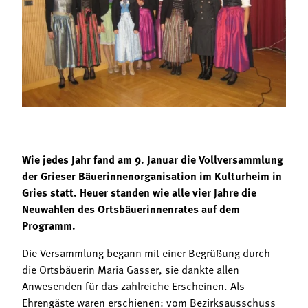
Termine
Bäuerliche Buffets
Mitgliedschaft
Hofgeschichten
Landessekretariat
Wie jedes Jahr fand am 9. Januar die Vollversammlung
der Grieser Bäuerinnenorganisation im Kulturheim in
Gries statt. Heuer standen wie alle vier Jahre die
Neuwahlen des Ortsbäuerinnenrates auf dem
Programm.
Die Versammlung begann mit einer Begrüßung durch
die Ortsbäuerin Maria Gasser, sie dankte allen
Anwesenden für das zahlreiche Erscheinen. Als
Ehrengäste waren erschienen: vom Bezirksausschuss