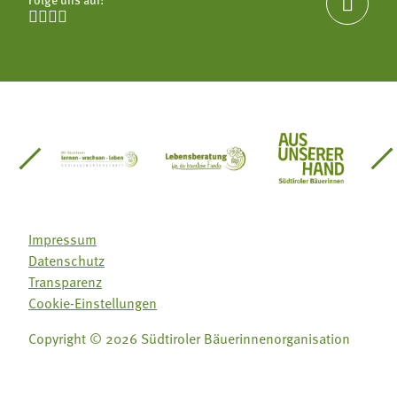





einsätze Südtirol
üdtiroler Gärtnervereinigung
Sozialgenossenschaft Mit Bäuerinnen lernen - w
Lebensberatung für die bäuerlic
Aus unserer 
Impressum
Datenschutz
Transparenz
Cookie-Einstellungen
Copyright © 2026 Südtiroler Bäuerinnenorganisation