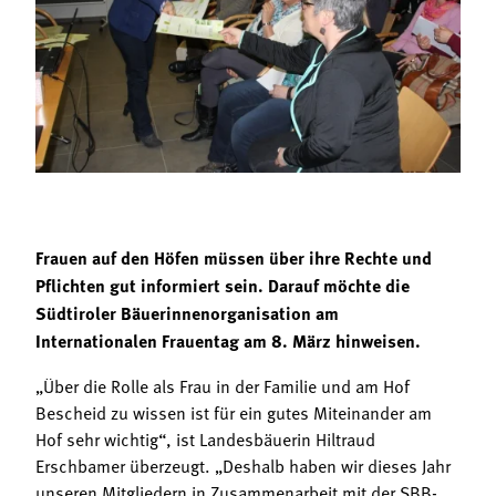
Termine
Bäuerliche Buffets
Mitgliedschaft
Hofgeschichten
Landessekretariat
Frauen auf den Höfen müssen über ihre Rechte und
Pflichten gut informiert sein. Darauf möchte die
Südtiroler Bäuerinnenorganisation am
Internationalen Frauentag am 8. März hinweisen.
„Über die Rolle als Frau in der Familie und am Hof
Bescheid zu wissen ist für ein gutes Miteinander am
Hof sehr wichtig“, ist Landesbäuerin Hiltraud
Erschbamer überzeugt. „Deshalb haben wir dieses Jahr
unseren Mitgliedern in Zusammenarbeit mit der SBB-