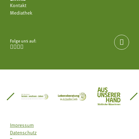
Kontakt
Mediathek
Folge uns auf:





einsätze Südtirol
üdtiroler Gärtnervereinigung
Sozialgenossenschaft Mit Bäuerinnen lernen - w
Lebensberatung für die bäuerlic
Aus unserer 
Impressum
Datenschutz