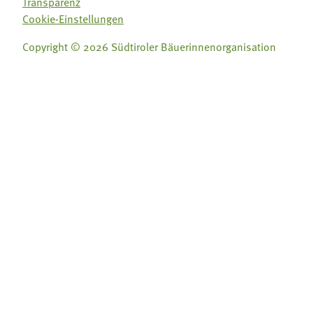
Transparenz
Cookie-Einstellungen
Copyright © 2026 Südtiroler Bäuerinnenorganisation
Folge uns auf:
Folge uns auf:







