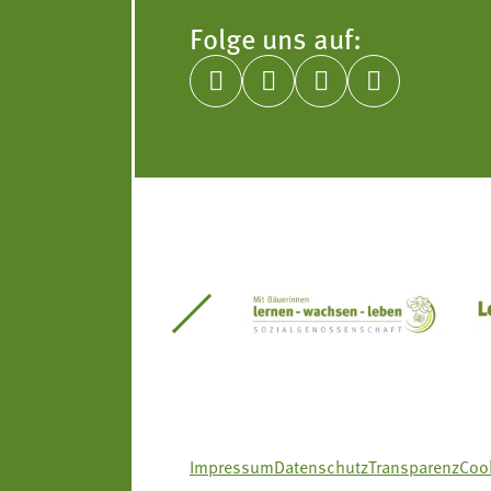
Folge uns auf:




itseinsätze Südtirol
Südtiroler Gärtnervereinigung
Sozialgenossenscha
Impressum
Datenschutz
Transparenz
Cook