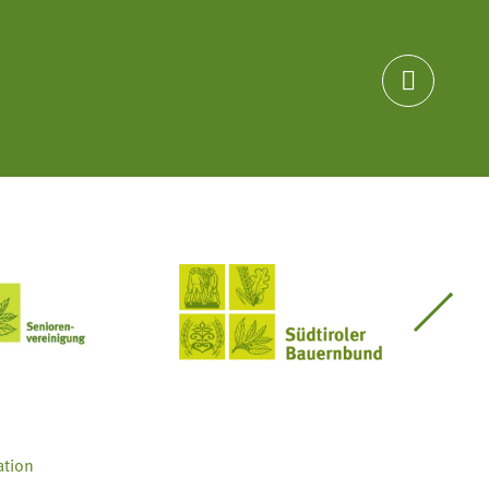

Seniorenvereinigung im SBB
Südtiroler Bauernbund
ation