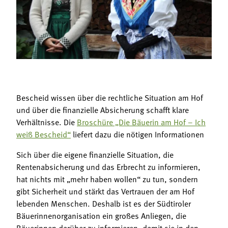
Termine
Bäuerliche Buffets
Mitgliedschaft
Hofgeschichten
Landessekretariat
Bescheid wissen über die rechtliche Situation am Hof
und über die finanzielle Absicherung schafft klare
Verhältnisse. Die
Broschüre „Die Bäuerin am Hof – Ich
weiß Bescheid“
liefert dazu die nötigen Informationen
Sich über die eigene finanzielle Situation, die
Rentenabsicherung und das Erbrecht zu informieren,
hat nichts mit „mehr haben wollen“ zu tun, sondern
gibt Sicherheit und stärkt das Vertrauen der am Hof
lebenden Menschen. Deshalb ist es der Südtiroler
Bäuerinnenorganisation ein großes Anliegen, die
Bäuerinnen darüber zu informieren, damit sie in den