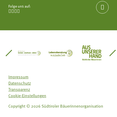
Folge uns auf:





einsätze Südtirol
üdtiroler Gärtnervereinigung
Sozialgenossenschaft Mit Bäuerinnen lernen - w
Lebensberatung für die bäuerlic
Aus unserer 
Impressum
Datenschutz
Transparenz
Cookie-Einstellungen
Copyright © 2026 Südtiroler Bäuerinnenorganisation