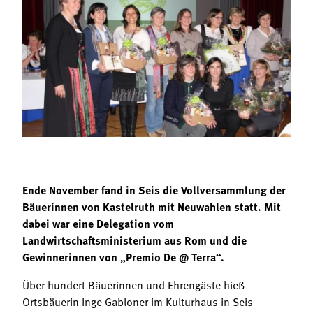
Termine
Bäuerliche Buffets
Mitgliedschaft
Hofgeschichten
Landessekretariat
Ende November fand in Seis die Vollversammlung der
Bäuerinnen von Kastelruth mit Neuwahlen statt. Mit
dabei war eine Delegation vom
Landwirtschaftsministerium aus Rom und die
Gewinnerinnen von „Premio De @ Terra“.
Über hundert Bäuerinnen und Ehrengäste hieß
Ortsbäuerin Inge Gabloner im Kulturhaus in Seis