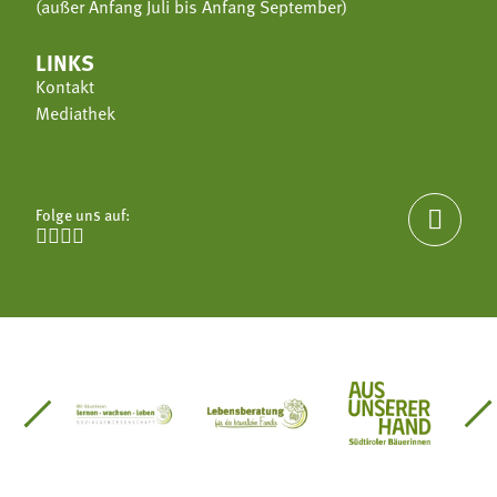
(außer Anfang Juli bis Anfang September)
LINKS
Kontakt
Mediathek
Folge uns auf:





einsätze Südtirol
üdtiroler Gärtnervereinigung
Sozialgenossenschaft Mit Bäuerinnen lernen - w
Lebensberatung für die bäuerlic
Aus unserer 