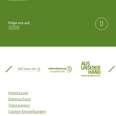
Folge uns auf:





einsätze Südtirol
üdtiroler Gärtnervereinigung
Sozialgenossenschaft Mit Bäuerinnen lernen - w
Lebensberatung für die bäuerlic
Aus unserer 
Impressum
Datenschutz
Transparenz
Cookie-Einstellungen