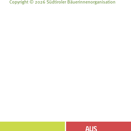
Copyright © 2026 Südtiroler Bäuerinnenorganisation
Folge uns auf:
Folge uns auf:







