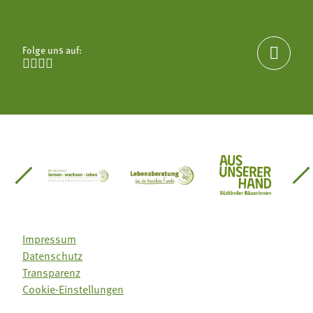
Folge uns auf:





einsätze Südtirol
üdtiroler Gärtnervereinigung
Sozialgenossenschaft Mit Bäuerinnen lernen - w
Lebensberatung für die bäuerlic
Aus unserer 
Impressum
Datenschutz
Transparenz
Cookie-Einstellungen