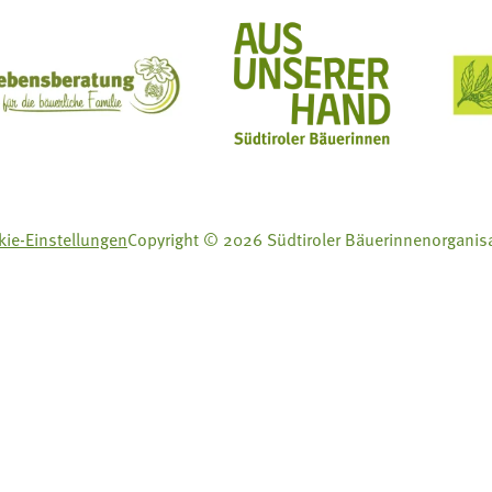
ft Mit Bäuerinnen lernen - wachsen - leben
Lebensberatung für die bäuerliche Familie
Aus unserer Hand
ie-Einstellungen
Copyright © 2026 Südtiroler Bäuerinnenorganis