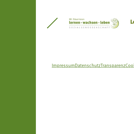
itseinsätze Südtirol
Südtiroler Gärtnervereinigung
Sozialgenossenscha
Impressum
Datenschutz
Transparenz
Cook