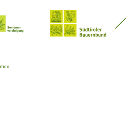
Seniorenvereinigung im SBB
Südtiroler Bauernbund
ation